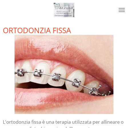
Vai
al
contenuto
principale
ORTODONZIA FISSA
L'ortodonzia fissa è una terapia utilizzata per allineare o