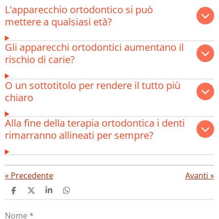
L'apparecchio ortodontico si può
mettere a qualsiasi età?
Gli apparecchi ortodontici aumentano il
rischio di carie?
O un sottotitolo per rendere il tutto più
chiaro
Alla fine della terapia ortodontica i denti
rimarranno allineati per sempre?
«
Precedente
Avanti
»
C
C
C
C
o
o
o
o
n
n
n
n
Nome *
d
d
d
d