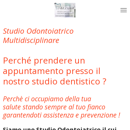
Vai
al
contenuto
principale
Studio Odontoiatrico
Multidisciplinare
Perché prendere un
appuntamento presso il
nostro studio dentistico ?
Perchè ci occupiamo della tua
salute stando sempre al tuo fianco
garantendoti assistenza e prevenzione !
Siamo uno Studio Odontoiatrico il cui